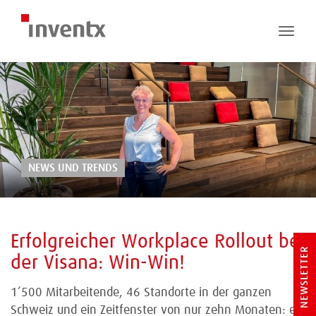
Toggle
naviga
NEWS UND TRENDS
Erfolgreicher Workplace Rollout bei
NEWSLETTER
der Visana: Win-Win!
1’500 Mitarbeitende, 46 Standorte in der ganzen
Schweiz und ein Zeitfenster von nur zehn Monaten: ein