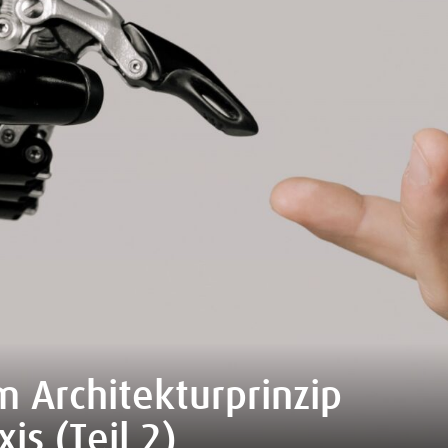
 Architekturprinzip
is (Teil 2)