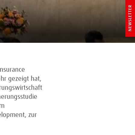
NEWSLETTER
Insurance
hr gezeigt hat,
rungswirtschaft
cherungsstudie
em
elopment, zur