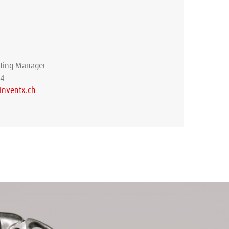
eting Manager
34
inventx.ch