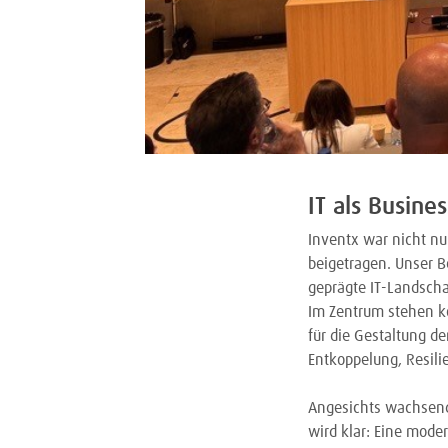
IT als Busine
Inventx war nicht nu
beigetragen. Unser B
geprägte IT-Landscha
Im Zentrum stehen ko
für die Gestaltung d
Entkoppelung, Resili
Angesichts wachsend
wird klar: Eine mode