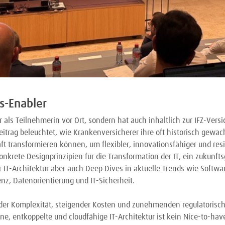
ss-Enabler
r als Teilnehmerin vor Ort, sondern hat auch inhaltlich zur IFZ-Vers
eitrag beleuchtet, wie Krankenversicherer ihre oft historisch gewa
ft transformieren können, um flexibler, innovationsfähiger und resi
nkrete Designprinzipien für die Transformation der IT, ein zukunfts
er IT-Architektur aber auch Deep Dives in aktuelle Trends wie Softwa
enz, Datenorientierung und IT-Sicherheit.
er Komplexität, steigender Kosten und zunehmenden regulatorisc
rne, entkoppelte und cloudfähige IT-Architektur ist kein Nice-to-ha