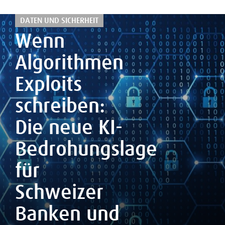
DATEN UND SICHERHEIT
Wenn
Algorithmen
Exploits
schreiben:
Die neue KI-
Bedrohungslage
für
Schweizer
Banken und