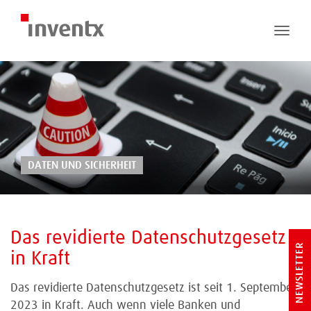
Toggle
naviga
DATEN UND SICHERHEIT
Das revidierte Datenschutzgesetz
NEWSLETTER
in Kraft
Das revidierte Datenschutzgesetz ist seit 1. September
2023 in Kraft. Auch wenn viele Banken und