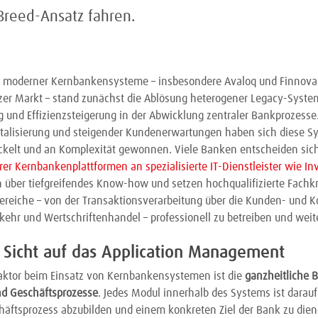
Breed-Ansatz fahren.
moderner Kernbankensysteme – insbesondere Avaloq und Finnova 
er Markt – stand zunächst die Ablösung heterogener Legacy-System
g und Effizienzsteigerung in der Abwicklung zentraler Bankprozesse
italisierung und steigender Kundenerwartungen haben sich diese S
ickelt und an Komplexität gewonnen. Viele Banken entscheiden sic
hrer Kernbankenplattformen an spezialisierte IT-Dienstleister wie I
n über tiefgreifendes Know-how und setzen hochqualifizierte Fachkr
ereiche – von der Transaktionsverarbeitung über die Kunden- und 
ehr und Wertschriftenhandel – professionell zu betreiben und weit
e Sicht auf das Application Management
sfaktor beim Einsatz von Kernbankensystemen ist die
ganzheitliche 
nd Geschäftsprozesse
. Jedes Modul innerhalb des Systems ist darauf
chäftsprozess abzubilden und einem konkreten Ziel der Bank zu di