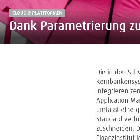
CLOUD & PLATTFORMEN
Dank Parametrierung zu 
Die in den Sch
Kernbankensyst
integrieren ze
Application Ma
umfasst eine ga
Standard verfü
zuschneiden. D
Finanzinstitut