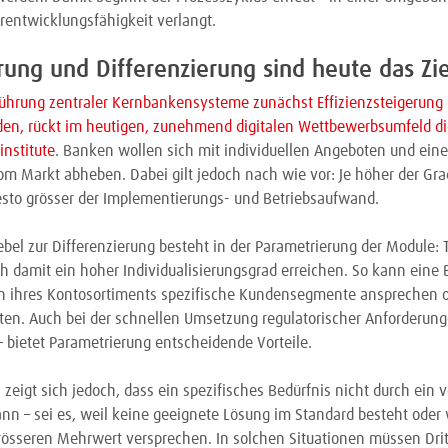
erentwicklungsfähigkeit verlangt.
erung und Differenzierung sind heute das Zie
führung zentraler Kernbankensysteme zunächst Effizienzsteigerung
en, rückt im heutigen, zunehmend digitalen Wettbewerbsumfeld die
institute
. Banken wollen sich mit individuellen Angeboten und eine
vom Markt abheben. Dabei gilt jedoch nach wie vor: Je höher der Gra
desto grösser der Implementierungs- und Betriebsaufwand.
bel zur Differenzierung besteht in der Parametrierung der Module: T
ch damit ein hoher Individualisierungsgrad erreichen. So kann eine
on ihres Kontosortiments spezifische Kundensegmente ansprechen o
ten. Auch bei der schnellen Umsetzung regulatorischer Anforderun
 bietet Parametrierung entscheidende Vorteile.
 zeigt sich jedoch, dass ein spezifisches Bedürfnis nicht durch ei
n – sei es, weil keine geeignete Lösung im Standard besteht oder 
rösseren Mehrwert versprechen. In solchen Situationen müssen Dri