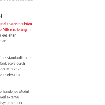
l
 und Kostenreduktion
 Differenzierung in
r gezielten
d an
rotz standardisierter
 Bank etwa durch
der attraktive
gen – etwa im
n vorhandenes Modul
weil externe
ttsysteme oder