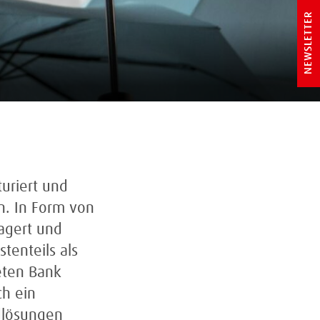
NEWSLETTER
uriert und
n. In Form von
lagert und
tenteils als
eten Bank
ch ein
rdlösungen