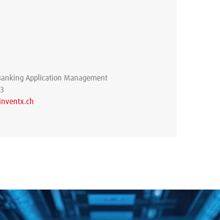
 Banking Application Management
03
inventx.ch