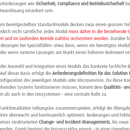
Anforderungen wie
Sicherheit, Compliance und Betriebssicherheit
be
ftwarelösung verankert sein.
ern bereitgestellten Standardmodule decken zwar einen grossen Tei
edoch nicht sämtliche. Jedes Modul
muss daher in die bestehende 
rt und im laufenden Betrieb nahtlos orchestriert werden
. Darüber 
orderungen bei Spezialfällen: etwa dann, wenn ein benötigtes Mod
 oder wenn externe Lösungen am Markt einen höheren Mehrwert ve
r der Auswahl und Integration eines Moduls das konkrete fachliche 
 Auf dieser Basis erfolgt die
Anforderungsdefinition für das Solution
Konfiguration des jeweiligen Moduls oder Microservices. Da diese 
stehenden Systems funktionieren müssen, kommt dem
Qualitäts- u
 als auch in den Umsystemen – eine zentrale Rolle zu.
unktionalitäten reibungslos zusammenspielen, erfolgt die Übergab
 aktiv überwacht und kontinuierlich optimiert. Änderungen und Fehl
eines strukturierten
Change- und Incident-Managements
, bis neue
werden. Damit beginnt der Prozesszyklus erneut – in einer Umgebung,