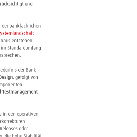
rücksichtigt und
l der bankfachlichen
Systemlandschaft
hinaus entstehen
ul im Standardumfang
rsprechen.
Bedürfnis der Bank
 Design
, gefolgt von
Komponenten
nd Testmanagement
–
e in den operativen
erkorrekturen
 Releases oder
 die hohe Stabilität,