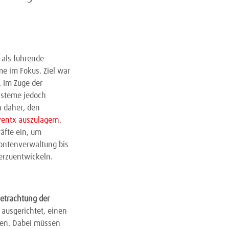
als führende
e im Fokus. Ziel war
. Im Zuge der
ysteme jedoch
h daher, den
nventx auszulagern
.
äfte ein, um
Kontenverwaltung bis
erzuentwickeln.
Betrachtung der
 ausgerichtet, einen
enen. Dabei müssen