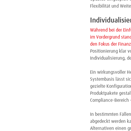
Flexibilität und Weit
Individualisi
Während bei der Ein
im Vordergrund stand
den Fokus der Finanz
Positionierung klar 
Individualisierung, 
Ein wirkungsvoller He
Systembasis lässt si
gezielte Konfigurati
Produktpakete gestal
Compliance-Bereich –
In bestimmten Fällen
abgedeckt werden kan
Alternativen einen g