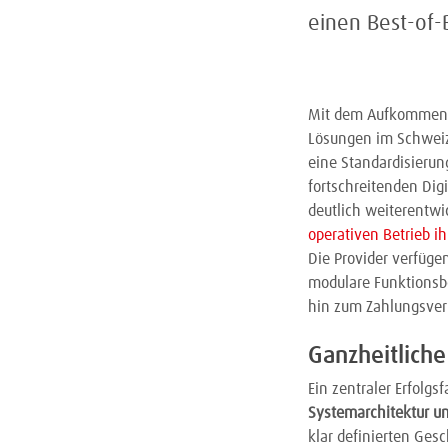
einen Best-of-
Mit dem Aufkommen 
Lösungen im Schweiz
eine Standardisierun
fortschreitenden Dig
deutlich weiterentw
operativen Betrieb i
Die Provider verfüge
modulare Funktionsb
hin zum Zahlungsverk
Ganzheitlich
Ein zentraler Erfolg
Systemarchitektur u
klar definierten Ges