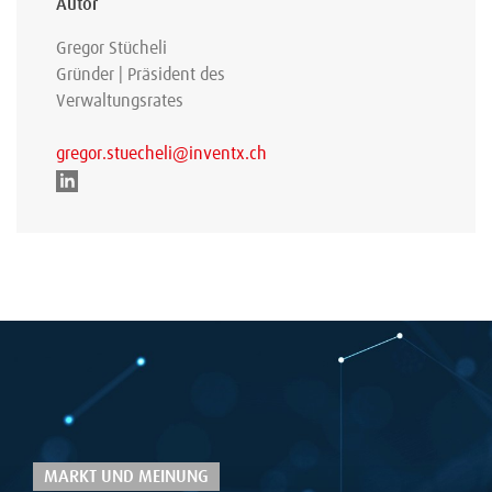
Autor
Gregor Stücheli
Gründer | Präsident des
Verwaltungsrates
gregor.stuecheli@inventx.ch
MARKT UND MEINUNG