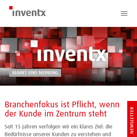
Toggle
naviga
MARKT UND MEINUNG
Branchenfokus ist Pflicht, wenn
NEWSLETTER
der Kunde im Zentrum steht
Seit 15 Jahren verfolgen wir ein klares Ziel: die
Bedürfnisse unserer Kunden zu verstehen und