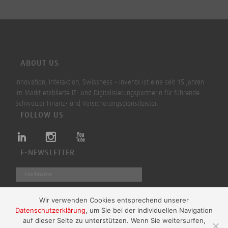
ABOUT US
Innovation, Interaktion, Swissness – Inventx ist eine seit 15 Jahren
im Markt etablierte IT- und Digitalisierungspartnerin für führende
Schweizer Finanz- und Versicherungsdienstleister.
FOLLOW US
E-NEWSLETTER
Wir verwenden Cookies entsprechend unserer
Datenschutzerklärung
, um Sie bei der individuellen Navigation
Absenden
auf dieser Seite zu unterstützen. Wenn Sie weitersurfen,