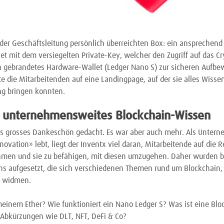
 der Geschäftsleitung persönlich überreichten Box: ein ansprechend 
t mit dem versiegelten Private-Key, welcher den Zugriff auf das C
n gebrandetes Hardware-Wallet (Ledger Nano S) zur sicheren Aufbe
rte die Mitarbeitenden auf eine Landingpage, auf der sie alles Wiss
ng bringen konnten.
 unternehmensweites Blockchain-Wissen
s grosses Dankeschön gedacht. Es war aber auch mehr. Als Untern
ovation» lebt, liegt der Inventx viel daran, Mitarbeitende auf die 
hmen und sie zu befähigen, mit diesen umzugehen. Daher wurden 
s aufgesetzt, die sich verschiedenen Themen rund um Blockchain, 
s widmen.
einem Ether? Wie funktioniert ein Nano Ledger S? Was ist eine Bl
r Abkürzungen wie DLT, NFT, DeFi & Co?