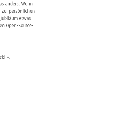
was anders. Wenn
 zur persönlichen
 Jubiläum etwas
alen Open-Source-
kli».