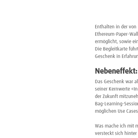
Enthalten in der von
Ethereum-Paper-Walle
ermöglicht, sowie ei
Die Begleitkarte füh
Geschenk in Erfahru
Nebeneffekt:
Das Geschenk war al
seiner Kernwerte «Inn
der Zukunft mitzune
Bag-Learning-Session
möglichen Use Case
Was mache ich mit m
versteckt sich hinte