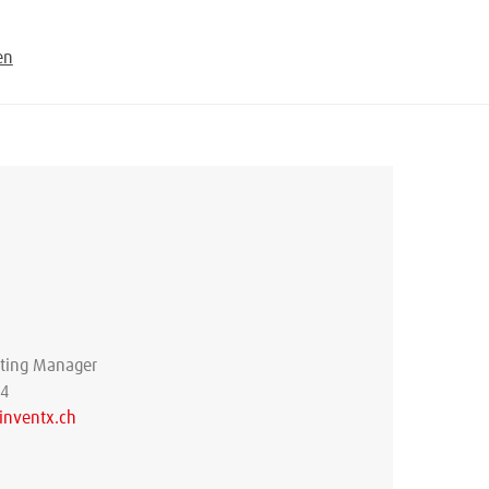
en
eting Manager
34
inventx.ch