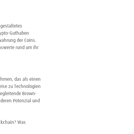
gestaltetes
rypto-Guthaben
wahrung der Coins.
enswerte rund um ihr
ehmen, das als einen
Reise zu Technologien
begleitende Brown-
deren Potenzial und
ockchain? Was