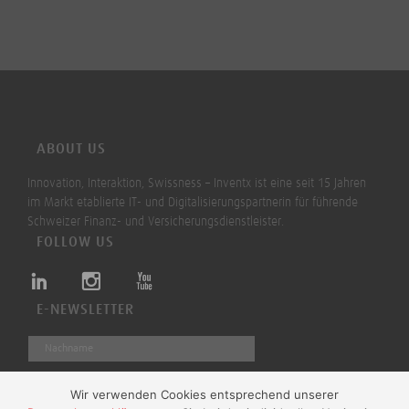
ABOUT US
Innovation, Interaktion, Swissness – Inventx ist eine seit 15 Jahren
im Markt etablierte IT- und Digitalisierungspartnerin für führende
Schweizer Finanz- und Versicherungsdienstleister.
FOLLOW US
E-NEWSLETTER
Wir verwenden Cookies entsprechend unserer