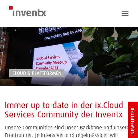
Toggle
naviga
CLOUD & PLATTFORMEN
Immer up to date in der ix.Cloud
NEWSLETTER
Services Community der Inventx
Unsere Communities sind unser Backbone und unsere
Frontrunner. Je intensiver und regelmässiger wir