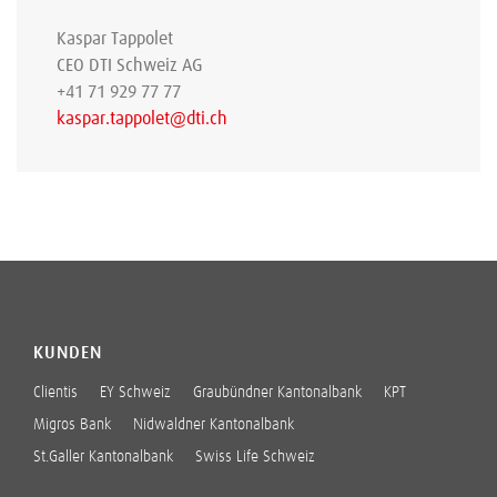
Kaspar Tappolet
CEO DTI Schweiz AG
+41 71 929 77 77
kaspar.tappolet@dti.ch
KUNDEN
Clientis
EY Schweiz
Graubündner Kantonalbank
KPT
Migros Bank
Nidwaldner Kantonalbank
St.Galler Kantonalbank
Swiss Life Schweiz