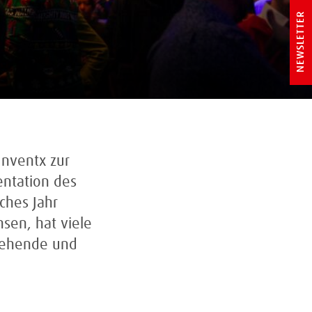
NEWSLETTER
Inventx zur
entation des
ches Jahr
sen, hat viele
tehende und