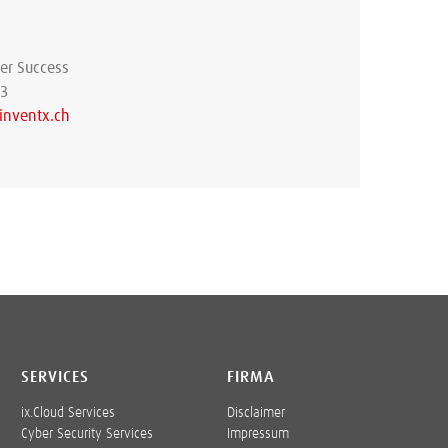
er Success
63
inventx.ch
SERVICES
FIRMA
ix.Cloud Services
Disclaimer
Cyber Security Services
Impressum