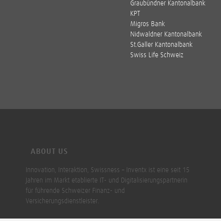
Graubündner Kantonalbank
KPT
Migros Bank
Nidwaldner Kantonalbank
St.Galler Kantonalbank
Swiss Life Schweiz
ABOUT US
Innovation, Interaktion, Swissness – Inventx ist eine seit 15
Jahren im Markt etablierte IT- und Digitalisierungspartnerin
für führende Schweizer Finanz- und
Versicherungsdienstleister.