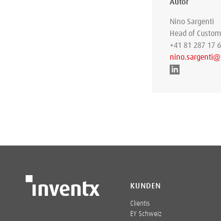
Autor
Nino Sargenti
Head of Custom
+41 81 287 17 
nino.sargenti@
KUNDEN
Clientis
EY Schweiz