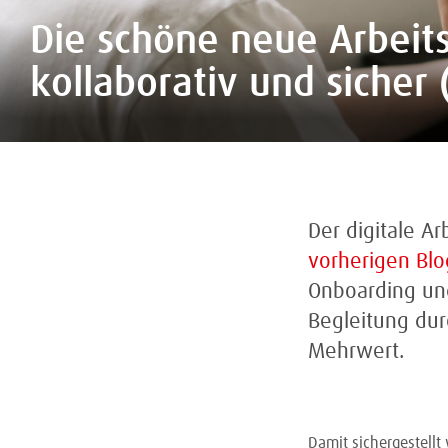
Die schöne neue Arbeits
kollaborativ und sicher (
Der digitale Ar
vorherigen Blo
Onboarding und
Begleitung dur
Mehrwert.
Damit sichergestellt