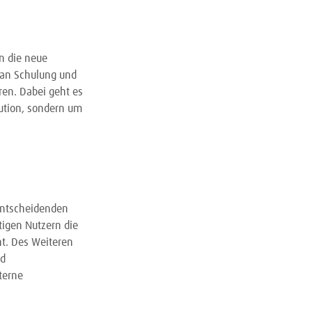
in die neue
 an Schulung und
ren. Dabei geht es
lution, sondern um
 entscheidenden
igen Nutzern die
. Des Weiteren
nd
terne