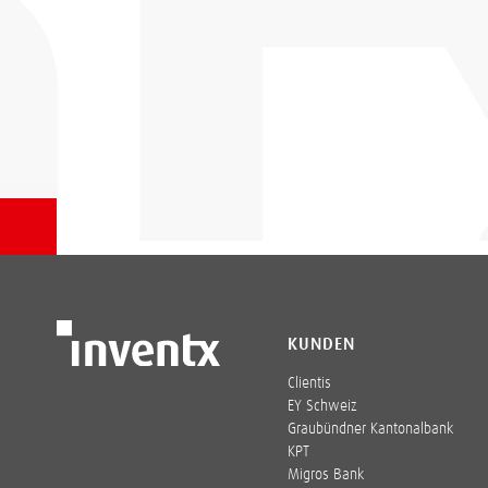
KUNDEN
Clientis
EY Schweiz
Graubündner Kantonalbank
KPT
Migros Bank