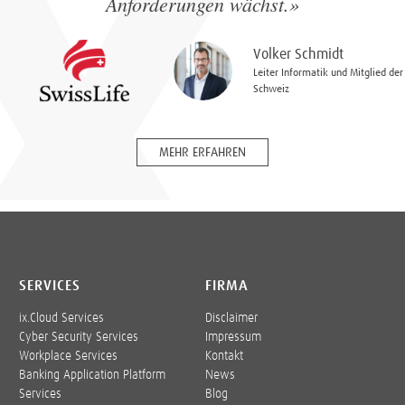
Anforderungen wächst.»
Volker Schmidt
Leiter Informatik und Mitglied der
Schweiz
MEHR ERFAHREN
SERVICES
FIRMA
ix.Cloud Services
Disclaimer
Cyber Security Services
Impressum
Workplace Services
Kontakt
Banking Application Platform
News
Services
Blog