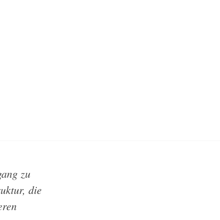
gang zu
uktur, die
eren