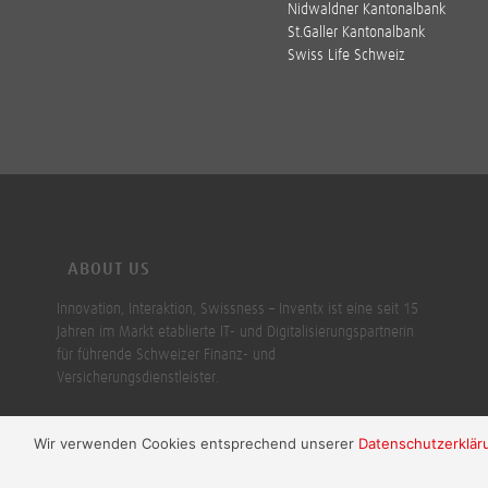
Nidwaldner Kantonalbank
St.Galler Kantonalbank
Swiss Life Schweiz
ABOUT US
Innovation, Interaktion, Swissness – Inventx ist eine seit 15
Jahren im Markt etablierte IT- und Digitalisierungspartnerin
für führende Schweizer Finanz- und
Versicherungsdienstleister.
Wir verwenden Cookies entsprechend unserer
Datenschutzerklär