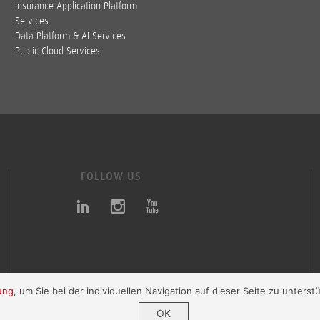
Insurance Application Platform
Services
Data Platform & AI Services
Public Cloud Services
FOLLOW US
ung
, um Sie bei der individuellen Navigation auf dieser Seite zu unters
OK