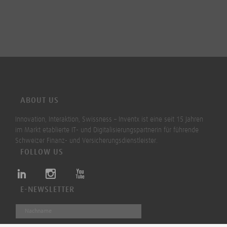
ABOUT US
Innovation, Interaktion, Swissness – Inventx ist eine seit 15 Jahren
im Markt etablierte IT- und Digitalisierungspartnerin für führende
Schweizer Finanz- und Versicherungsdienstleister.
FOLLOW US
E-NEWSLETTER