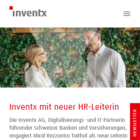
Toggle
naviga
Inventx mit neuer HR-Leiterin
NEWSLETTER
Die Inventx AG, Digitalisierungs- und IT-Partnerin
führender Schweizer Banken und Versicherungen,
engagiert Micol Rezzonico Tuithof als neue Leiterin