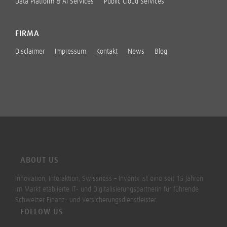
Data Platform & AI Services
Public Cloud Services
FIRMA
Disclaimer
Impressum
Kontakt
News
Blog
ABOUT US
Innovation, Interaktion, Swissness – Inventx ist eine seit 15 Jahren
im Markt etablierte IT- und Digitalisierungspartnerin für führende
Schweizer Finanz- und Versicherungsdienstleister.
FOLLOW US