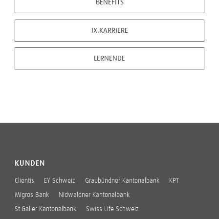
BENEFITS
IX.KARRIERE
LERNENDE
KUNDEN
Clientis
EY Schweiz
Graubündner Kantonalbank
KPT
Migros Bank
Nidwaldner Kantonalbank
St.Galler Kantonalbank
Swiss Life Schweiz